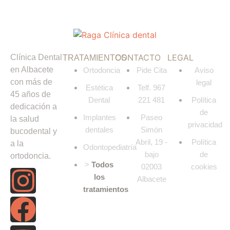
CONTACTO
LEGAL
Clínica Dental
TRATAMIENTOS
en Albacete
Ortodoncia
Pide Cita
Aviso
con más de
legal
Estética
Telf. 967
45 años de
Dental
221 481
Política
dedicación a
de
Implantes
Paseo
la salud
privacidad
dentales
Simón
bucodental y
Abril, 19 -
Política
a la
Odontopediatría
bajo
de
ortodoncia.
>
Todos
02003
cookies
los
Albacete
tratamientos