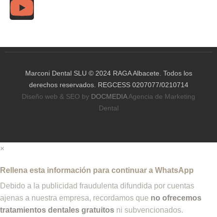
Marconi Dental SLU © 2024 RAGA Albacete. Todos los
derechos reservados. REGCESS 0207077/0210714
Diseño web & SEO by
DOCMEDIA
Agencia de Marketing
Dental
×
Rellena esta información para continuar a WhatsApp
Debido a la publicidad fraudulenta difundida por cuentas
ajenas a nuestra empresa, recordamos que
no ofrecemos
tratamientos dentales gratuitos
ni subvencionados.