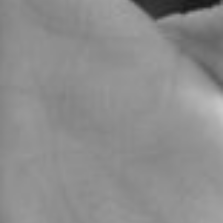
×
Rellena esta información para continuar
a WhatsApp
Debido a la publicidad fraudulenta difundida por