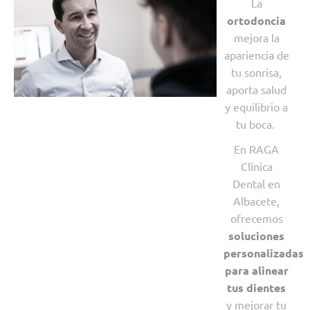
La
ortodoncia
mejora la
apariencia de
tu sonrisa,
aporta salud
y equilibrio a
tu boca.
En RAGA
Clínica
Dental en
Albacete,
ofrecemos
soluciones
personalizadas
para alinear
tus dientes
y mejorar tu