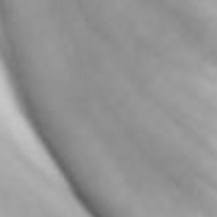
cuentas ajenas a nuestra empresa, recordamos que
no
ofrecemos tratamientos dentales gratuitos
ni
subvencionados.
Gracias por su comprensión.