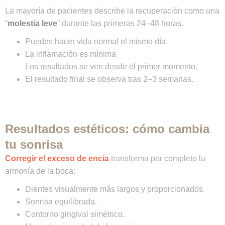
ajenas a nuestra empresa, recordamos que
no
La mayoría de pacientes describe la recuperación como una
ofrecemos tratamientos dentales gratuitos
ni
“
molestia leve
” durante las primeras 24–48 horas.
subvencionados.
Puedes hacer vida normal el mismo día.
Gracias por su comprensión.
La inflamación es mínima
Los resultados se ven desde el primer momento.
El resultado final se observa tras 2–3 semanas.
Resultados estéticos: cómo cambia
tu sonrisa
Corregir el exceso de encía
transforma por completo la
armonía de la boca:
Dientes visualmente más largos y proporcionados.
Sonrisa equilibrada.
Contorno gingival simétrico.