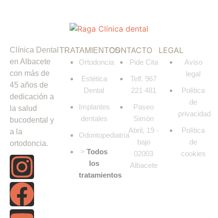
CONTACTO
LEGAL
Clínica Dental
TRATAMIENTOS
en Albacete
Ortodoncia
Pide Cita
Aviso
con más de
legal
Estética
Telf. 967
45 años de
Dental
221 481
Política
dedicación a
de
Implantes
Paseo
la salud
privacidad
dentales
Simón
bucodental y
Abril, 19 -
Política
a la
Odontopediatría
bajo
de
ortodoncia.
>
Todos
02003
cookies
los
Albacete
tratamientos