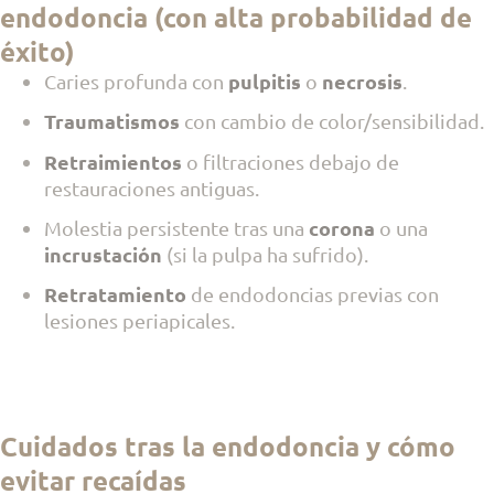
endodoncia (con alta probabilidad de
Debido a la publicidad fraudulenta difundida por
éxito)
cuentas ajenas a nuestra empresa, recordamos que
no
pulpitis
necrosis
Caries profunda con
o
.
ofrecemos tratamientos dentales gratuitos
ni
subvencionados.
Traumatismos
con cambio de color/sensibilidad.
Gracias por su comprensión.
Retraimientos
o filtraciones debajo de
restauraciones antiguas.
corona
Molestia persistente tras una
o una
incrustación
(si la pulpa ha sufrido).
Retratamiento
de endodoncias previas con
lesiones periapicales.
Cuidados tras la endodoncia y cómo
evitar recaídas