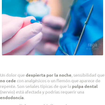
despierta por la noche
Un dolor que
, sensibilidad que
no cede
con analgésicos o un flemón que aparece de
pulpa dental
repente. Son señales típicas de que la
(nervio) está afectada y podrías requerir una
endodoncia
.