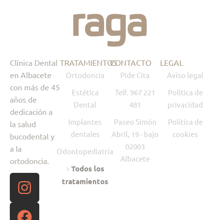
Clínica Dental
TRATAMIENTOS
CONTACTO
LEGAL
en Albacete
Ortodoncia
Pide Cita
Aviso legal
con más de 45
Estética
Telf. 967 221
Política de
años de
Dental
481
privacidad
dedicación a
Implantes
Paseo Simón
Política de
la salud
dentales
Abril, 19 - bajo
cookies
bucodental y
02003
a la
Odontopediatría
Albacete
ortodoncia.
>
Todos los
tratamientos